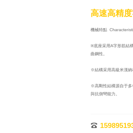
高速高精度零
機械特點  Characteristi
※底座采用A字形筋結
曲鋼性。

※結構采用高級米漢納
※高剛性結構源自于多
與抗側彎能力。

※高速换刀結構設計，
實際測試結果，刀對刀的交
1598951