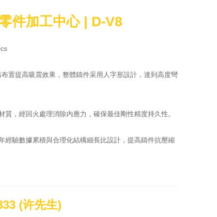
件加工中心 | D-V8
cs

構布置提高吸震效果，整體鑄件采用人字形設計，達到高度彎
材質，經回火處理消除内應力，確保最佳剛性精度持久性。

年經驗數據累積與合理化結構細長比設計，提高鑄件抗壓縮
配合預先感應控制，結合高效能打刀系統，進行换刀工作，
换時間1.8秒( 60HZ),實現高速换刀功能。
9333 (许先生)